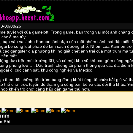
3-09/08/26
e tuyệt vời của gameloft. Trong game, bạn trong vai một anh chàng c
 các ổ ma túy.
 bạn vào vai John Kannon lãnh đạo của một nhóm cảnh sát đặc biệt.
ngại bẻ cong luật pháp để làm sạch đường phố. Nhóm của Kannon trở 
ả các gangster địa phương khi họ giết chết anh trai của một trùm ma túy
 tiền mặt.
động dựa trên môi trường 3D, và có một kho vũ khí bao gồm súng ngắn
, súng phóng lựu….. Đấu tranh chống tội phạm thông qua các địa điểm
goại ô, cục cảnh sát, khu công nghiệp và Mexico.
ạn theo dõi những tên trùm bang đảng khét tiếng, tổ chức bắt giữ và 
có thể chơi trực tuyến để tham gia cùng bạn bè và các đối thủ khác. 
-hop khiến trò chơi càng hấp dẫn game thủ hơn.
9mm
n Phí