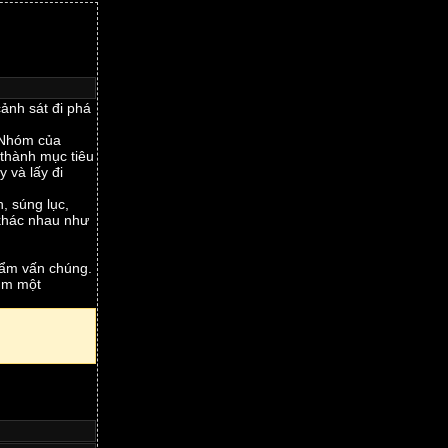
ảnh sát đi phá
 Nhóm của
thành mục tiêu
 và lấy đi
, súng lục,
 khác nhau như
thẩm vấn chúng.
9mm một