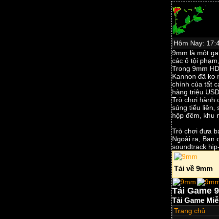
Hôm Nay: 17:4
9mm là một gam
các ổ tội phạm,
Trong 9mm HD,
Kannon đã ko 
chính của tất c
hàng triệu USD
Trò chơi hành 
súng tiểu liên
hộp đêm, khu n
Trò chơi đưa b
Ngoài ra, Bạn 
soundtrack hip
Tải về 9mm
Tải Game 
Tải Game Miễ
Trang chủ