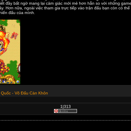
tiết đầy bất ngờ mang lại cảm giác mới mẻ hơn hẳn so với những gam
y. Hơn nữa, ngoài việc tham gia trực tiếp vào trận đấu bạn còn có thể 
hiến đấu của mình.
 Quốc - Võ Đấu Càn Khôn
1|313