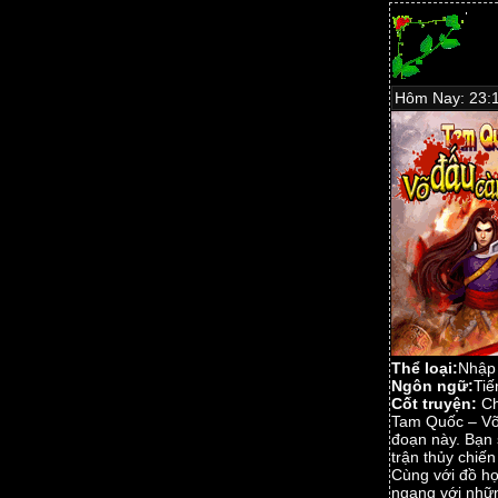
Hôm Nay: 23:1
Thể loại:
Nhập 
Ngôn ngữ:
Tiế
Cốt truyện:
Ch
Tam Quốc – Võ 
đoạn này. Bạn 
trận thủy chiến
Cùng với đồ họ
ngang với nhữn